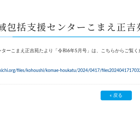
域包括支援センターこまえ正吉
ターこまえ正吉苑たより「令和6年5月号」は、こちらからご覧く
kichi.org/files/kohoushi/komae-houkatu/2024/0417/files202404171703
«
戻る