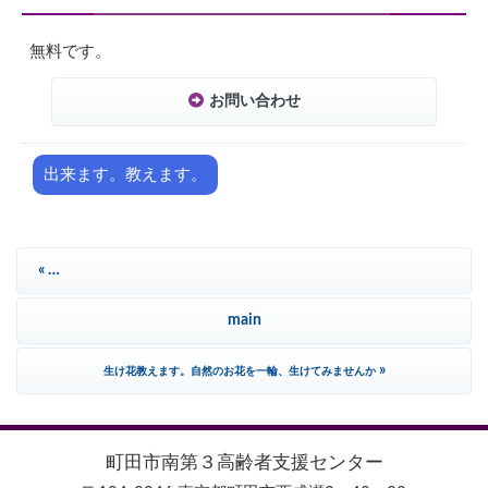
無料です。
お問い合わせ
出来ます。教えます。
«
古傘・ネクタイからバッグ、古着＆牛乳パックで椅子、セーターから靴下等を作ります
main
»
生け花教えます。自然のお花を一輪、生けてみませんか
町田市南第３高齢者支援センター