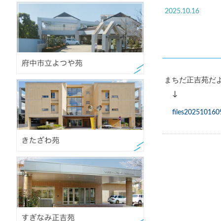
2025.10.16
まちだ正吉苑だ
↓
files202510160