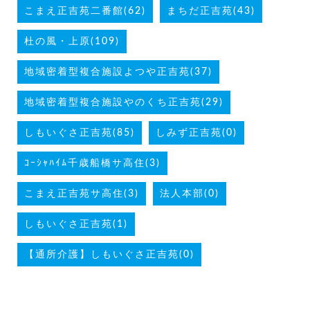
こまえ正吉苑二番館(62)
まちだ正吉苑(43)
杜の風・上原(109)
地域密着型複合施設よつや正吉苑(37)
地域密着型複合施設やのくち正吉苑(29)
しもいぐさ正吉苑(85)
しみず正吉苑(0)
ｺｰｼｬﾊｲﾑ千歳船橋サ高住(3)
こまえ正吉苑サ高住(3)
法人本部(0)
しもいぐさ正吉苑(1)
【通所介護】しもいぐさ正吉苑(0)