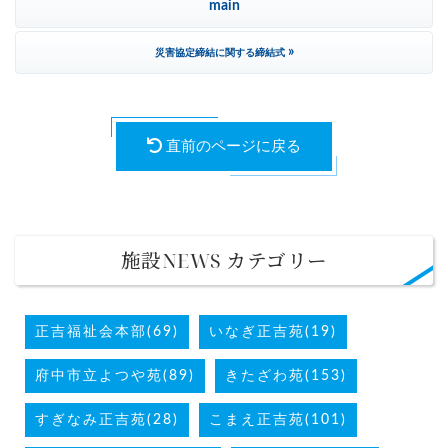
main
»
災害協定締結に関する締結式
直前のページに戻る
施設NEWS カテゴリー
正吉福祉会本部(69)
いなぎ正吉苑(19)
府中市立よつや苑(89)
きたざわ苑(153)
すぎなみ正吉苑(28)
こまえ正吉苑(101)