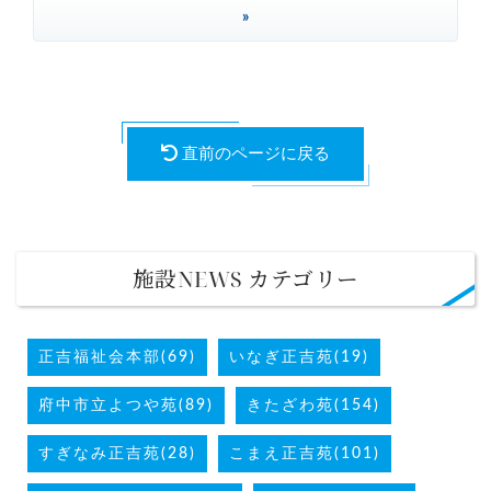
»
直前のページに戻る
施設NEWS カテゴリー
正吉福祉会本部(69)
いなぎ正吉苑(19)
府中市立よつや苑(89)
きたざわ苑(154)
すぎなみ正吉苑(28)
こまえ正吉苑(101)