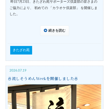
昨日
7
月
23
日、きたざわ苑サポーターズ倶楽部の皆さまの
ご協力により、 初めての 「カラオケ倶楽部」 を開催しま
した。
続きを読む
きたざわ苑
2026.07.19
🍜流しそうめんWeekを開催しました🍜