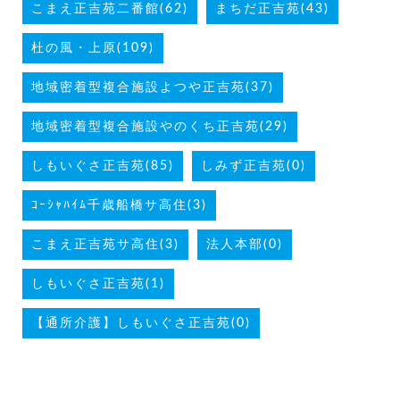
こまえ正吉苑二番館(62)
まちだ正吉苑(43)
杜の風・上原(109)
地域密着型複合施設よつや正吉苑(37)
地域密着型複合施設やのくち正吉苑(29)
しもいぐさ正吉苑(85)
しみず正吉苑(0)
ｺｰｼｬﾊｲﾑ千歳船橋サ高住(3)
こまえ正吉苑サ高住(3)
法人本部(0)
しもいぐさ正吉苑(1)
【通所介護】しもいぐさ正吉苑(0)