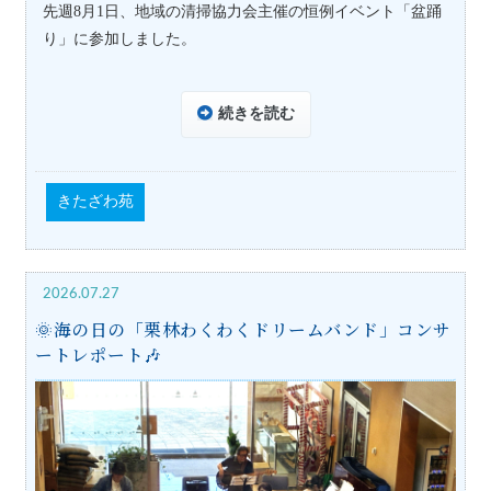
先週
8
月
1
日、地域の清掃協力会主催の恒例イベント「盆踊
り」に参加しました。
続きを読む
きたざわ苑
2026.07.27
🌞海の日の「栗林わくわくドリームバンド」コンサ
ートレポート🎶