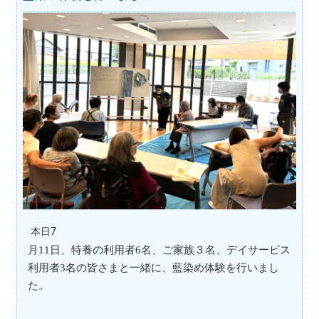
本日7
月11日、特養の利用者
6
名、ご家族３名、デイサービス
利用者
3
名の皆さまと一緒に、藍染め体験を行いまし
た。