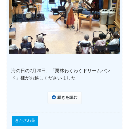
海の日の
7
月
20
日、「栗林わくわくドリームバン
ド」様がお越しくださいました！
続きを読む
きたざわ苑