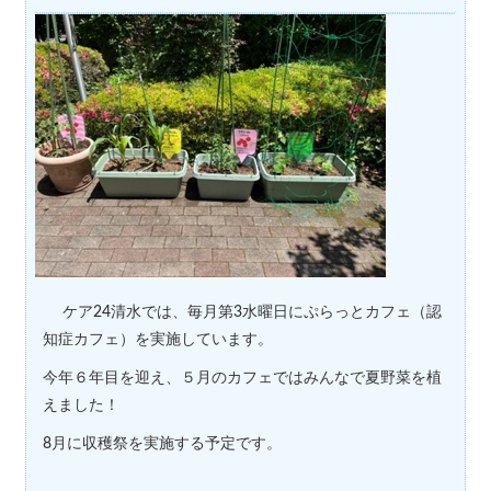
ケア
24
清水では、毎月第
3
水曜日にぷらっとカフェ（認
知症カフェ）を実施しています。
今年６年目を迎え、５月のカフェではみんなで夏野菜を植
えました！
8
月に収穫祭を実施する予定です。