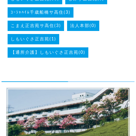
ｺｰｼｬﾊｲﾑ千歳船橋サ高住(3)
こまえ正吉苑サ高住(3)
法人本部(0)
しもいぐさ正吉苑(1)
【通所介護】しもいぐさ正吉苑(0)