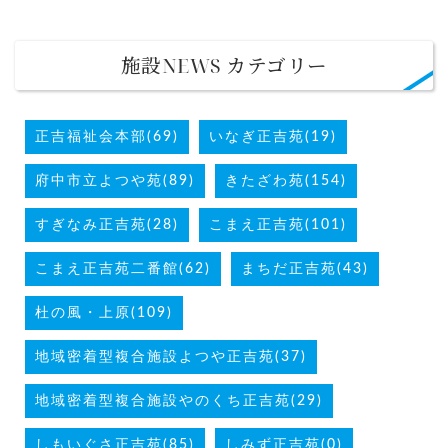
施設NEWS カテゴリー
正吉福祉会本部(69)
いなぎ正吉苑(19)
府中市立よつや苑(89)
きたざわ苑(154)
すぎなみ正吉苑(28)
こまえ正吉苑(101)
こまえ正吉苑二番館(62)
まちだ正吉苑(43)
杜の風・上原(109)
地域密着型複合施設よつや正吉苑(37)
地域密着型複合施設やのくち正吉苑(29)
しもいぐさ正吉苑(85)
しみず正吉苑(0)