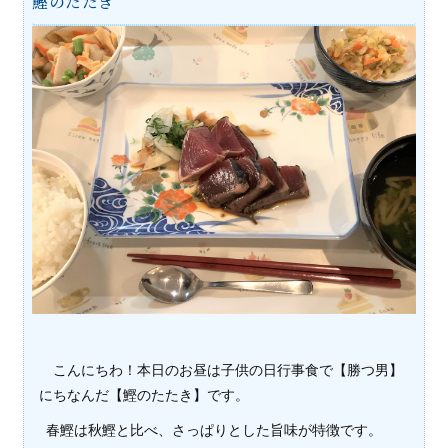
鰹のたたき
こんにちわ！本日のお昼は子供の日行事食で【勝つ男】
にちなんだ【鰹のたたき】です。
春鰹は秋鰹と比べ、さっぱりとした旨味が特徴です。