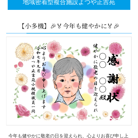
地域密着型複合施設よつや正吉苑
【小多機】🎉🏅今年も健やかに🏅🎉
今年も健やかに敬老の日を迎えられ、心よりお喜び申し上