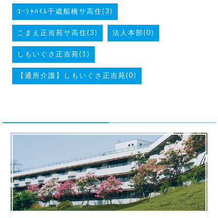
ｺｰｼｬﾊｲﾑ千歳船橋サ高住(3)
こまえ正吉苑サ高住(3)
法人本部(0)
しもいぐさ正吉苑(1)
【通所介護】しもいぐさ正吉苑(0)