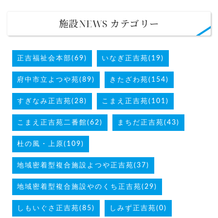
施設NEWS カテゴリー
正吉福祉会本部(69)
いなぎ正吉苑(19)
府中市立よつや苑(89)
きたざわ苑(154)
すぎなみ正吉苑(28)
こまえ正吉苑(101)
こまえ正吉苑二番館(62)
まちだ正吉苑(43)
杜の風・上原(109)
地域密着型複合施設よつや正吉苑(37)
地域密着型複合施設やのくち正吉苑(29)
しもいぐさ正吉苑(85)
しみず正吉苑(0)