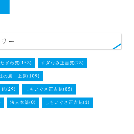
る
ゴリー
たざわ苑(153)
すぎなみ正吉苑(28)
杜の風・上原(109)
(29)
しもいぐさ正吉苑(85)
)
法人本部(0)
しもいぐさ正吉苑(1)