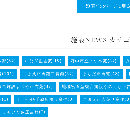
直前のページに戻
施設NEWS カテ
部(69)
いなぎ正吉苑(19)
府中市立よつや苑(89)
き
101)
こまえ正吉苑二番館(62)
まちだ正吉苑(43)
合施設よつや正吉苑(37)
地域密着型複合施設やのくち正吉苑
(0)
ｺｰｼｬﾊｲﾑ千歳船橋サ高住(3)
こまえ正吉苑サ高住(3
しもいぐさ正吉苑(0)