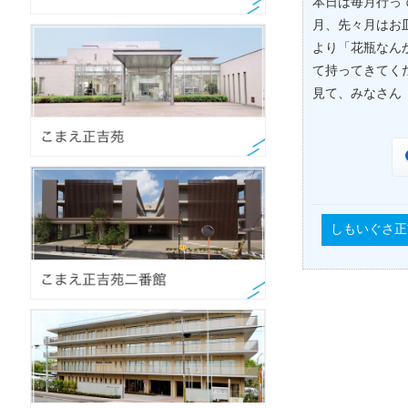
本日は毎月行っ
月、先々月はお
より「花瓶なん
て持ってきてく
見て、みなさん「作
しもいぐさ正