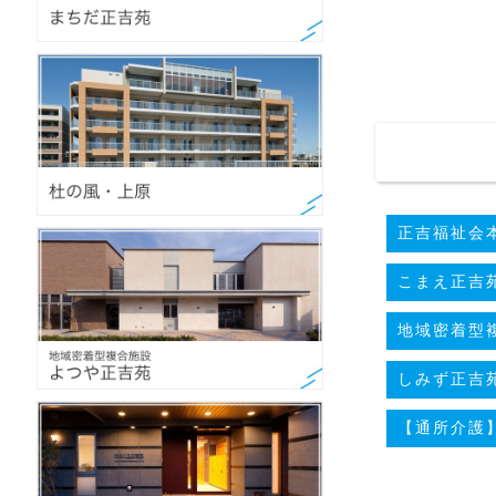
正吉福祉会本
こまえ正吉苑(
地域密着型複
しみず正吉苑
【通所介護】