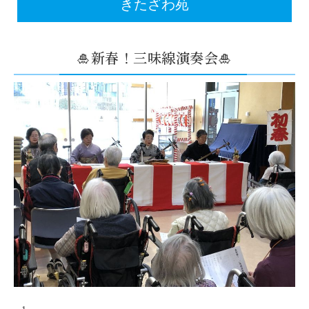
きたざわ苑
🎍新春！三味線演奏会🎍