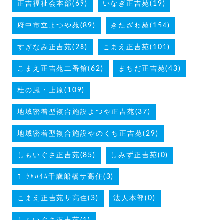
正吉福祉会本部(69)
いなぎ正吉苑(19)
府中市立よつや苑(89)
きたざわ苑(154)
すぎなみ正吉苑(28)
こまえ正吉苑(101)
こまえ正吉苑二番館(62)
まちだ正吉苑(43)
杜の風・上原(109)
地域密着型複合施設よつや正吉苑(37)
地域密着型複合施設やのくち正吉苑(29)
しもいぐさ正吉苑(85)
しみず正吉苑(0)
ｺｰｼｬﾊｲﾑ千歳船橋サ高住(3)
こまえ正吉苑サ高住(3)
法人本部(0)
しもいぐさ正吉苑(1)