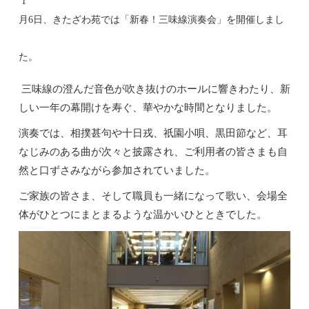
1
月
6
日、きたざわ苑では「新春！三味線演奏会」を開催しまし
た。
三味線の澄んだ音色が吹き抜けのホールに響きわたり、新
しい一年の幕開けを寿ぐ、華やかな時間となりました。
演奏では、相撲甚句や十日戎、祇園小唄、黒田節など、耳
なじみのある曲が次々と披露され、ご利用者の皆さまも自
然と口ずさみながら参加されていました。
ご家族の皆さま、そして職員も一緒になって歌い、会場全
体がひとつにまとまるような温かいひとときでした。