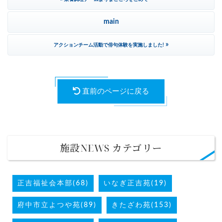
main
»
アクションチーム活動で俳句体験を実施しました!
直前のページに戻る
施設NEWS カテゴリー
正吉福祉会本部(68)
いなぎ正吉苑(19)
府中市立よつや苑(89)
きたざわ苑(153)