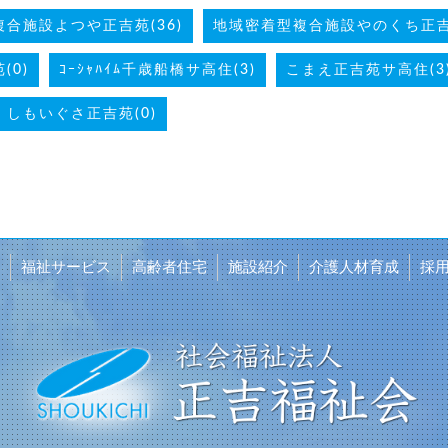
合施設よつや正吉苑(36)
地域密着型複合施設やのくち正吉苑
(0)
ｺｰｼｬﾊｲﾑ千歳船橋サ高住(3)
こまえ正吉苑サ高住(3
しもいぐさ正吉苑(0)
福祉サービス
高齢者住宅
施設紹介
介護人材育成
採