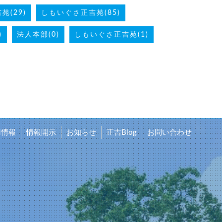
(29)
しもいぐさ正吉苑(85)
)
法人本部(0)
しもいぐさ正吉苑(1)
用情報
情報開示
お知らせ
正吉Blog
お問い合わせ