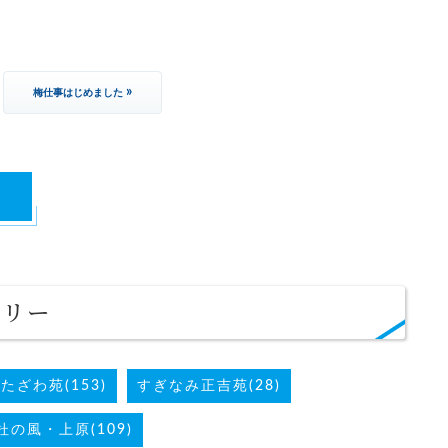
»
梅仕事はじめました
る
ゴリー
たざわ苑(153)
すぎなみ正吉苑(28)
杜の風・上原(109)