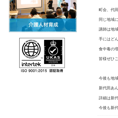
町会、代
同じ地域
講師は地
手にはど
食中毒の
皆様ぜひ
今後も地
新代田あ
詳細は新
今後も新