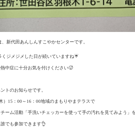
は、新代田あんしんすこやかセンターです。
☔
多くジメジメした日が続いていますね
🥵
や熱中症に十分お気を付けください
ベントのお知らせです。
木）
15
：
00
～
16
：
00
地域のまもりやまテラスで
ンチーム活動「手洗いチェッカーを使って手の汚れを見てみよう」
👌
。誰でも参加できます