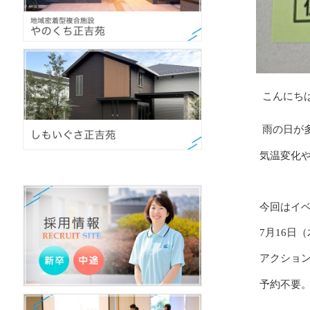
こんにち
雨の日が
気温変化
今回はイ
7
月
16
日（
アクショ
予約不要