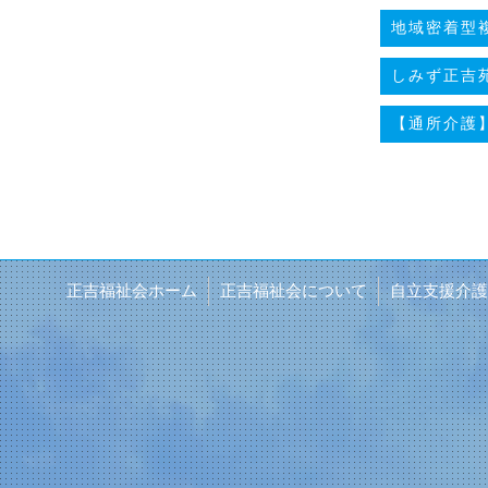
地域密着型複
しみず正吉苑
【通所介護】
正吉福祉会ホーム
正吉福祉会について
自立支援介護