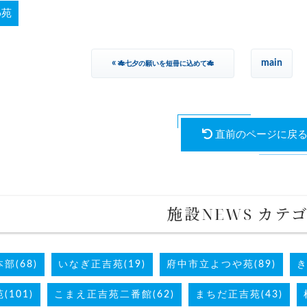
わ苑
«
main
🎋七夕の願いを短冊に込めて🎋
直前のページに戻
施設NEWS カテ
部(68)
いなぎ正吉苑(19)
府中市立よつや苑(89)
き
101)
こまえ正吉苑二番館(62)
まちだ正吉苑(43)