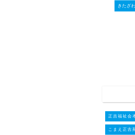
きたざ
正吉福祉会本
こまえ正吉苑(