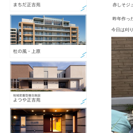
赤しそジ
昨年作っ
今日は刈