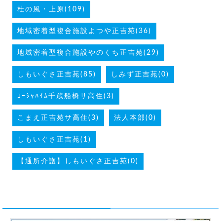
杜の風・上原(109)
地域密着型複合施設よつや正吉苑(36)
地域密着型複合施設やのくち正吉苑(29)
しもいぐさ正吉苑(85)
しみず正吉苑(0)
ｺｰｼｬﾊｲﾑ千歳船橋サ高住(3)
こまえ正吉苑サ高住(3)
法人本部(0)
しもいぐさ正吉苑(1)
【通所介護】しもいぐさ正吉苑(0)