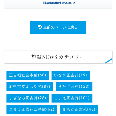
»
【小規模多機能】敬老の日
直前のページに戻る
施設NEWS カテゴリー
正吉福祉会本部(68)
いなぎ正吉苑(19)
府中市立よつや苑(89)
きたざわ苑(153)
すぎなみ正吉苑(28)
こまえ正吉苑(101)
こまえ正吉苑二番館(62)
まちだ正吉苑(43)