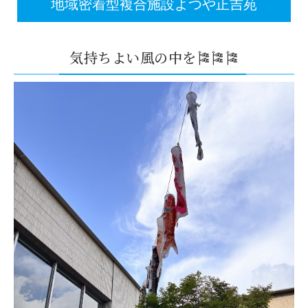
地域密着型複合施設よつや正吉苑
気持ちよい風の中を🎏🎏🎏