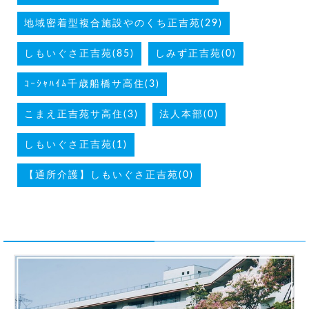
地域密着型複合施設やのくち正吉苑(29)
しもいぐさ正吉苑(85)
しみず正吉苑(0)
ｺｰｼｬﾊｲﾑ千歳船橋サ高住(3)
こまえ正吉苑サ高住(3)
法人本部(0)
しもいぐさ正吉苑(1)
【通所介護】しもいぐさ正吉苑(0)