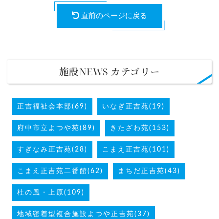
直前のページに戻る
施設NEWS カテゴリー
正吉福祉会本部(69)
いなぎ正吉苑(19)
府中市立よつや苑(89)
きたざわ苑(153)
すぎなみ正吉苑(28)
こまえ正吉苑(101)
こまえ正吉苑二番館(62)
まちだ正吉苑(43)
杜の風・上原(109)
地域密着型複合施設よつや正吉苑(37)