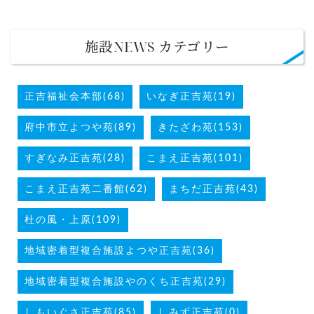
施設NEWS カテゴリー
正吉福祉会本部(68)
いなぎ正吉苑(19)
府中市立よつや苑(89)
きたざわ苑(153)
すぎなみ正吉苑(28)
こまえ正吉苑(101)
こまえ正吉苑二番館(62)
まちだ正吉苑(43)
杜の風・上原(109)
地域密着型複合施設よつや正吉苑(36)
地域密着型複合施設やのくち正吉苑(29)
しもいぐさ正吉苑(85)
しみず正吉苑(0)