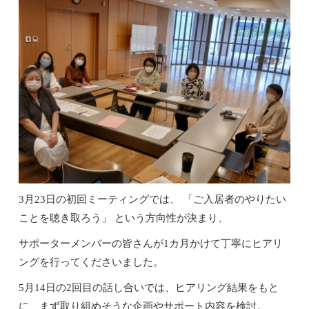
3月
23
日の初回ミーティングでは、 「ご入居者のやりたい
ことを聴き取ろう」 という方向性が決まり、
サポーターメンバーの皆さんが
1
カ月かけて丁寧にヒアリ
ングを行ってくださいました。
5月
14
日の
2
回目の話し合いでは、ヒアリング結果をもと
に、まず取り組めそうな企画やサポート内容を検討。