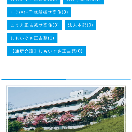
ｺｰｼｬﾊｲﾑ千歳船橋サ高住(3)
こまえ正吉苑サ高住(3)
法人本部(0)
しもいぐさ正吉苑(1)
【通所介護】しもいぐさ正吉苑(0)